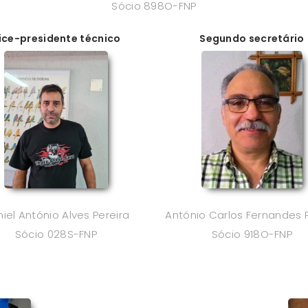
Sócio 898O-FNP
ice-presidente técnico
Segundo secretário
iel António Alves Pereira
António Carlos Fernandes 
Sócio 028S-FNP
Sócio 918O-FNP