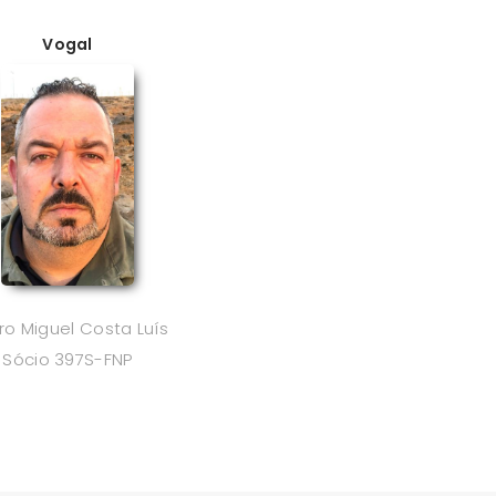
Vogal
ro Miguel Costa Luís
Sócio 397S-FNP