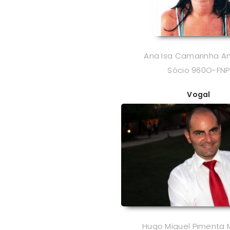
Ana Isa Camarinha A
Sócio 960O-FNP
Vogal
Hugo Miguel Pimenta 