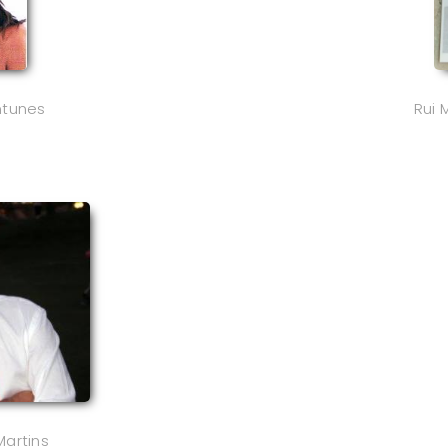
ntunes
Rui 
Martins