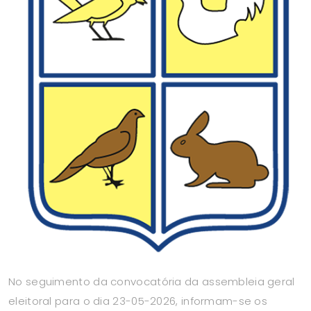
No seguimento da convocatória da assembleia geral
eleitoral para o dia 23-05-2026, informam-se os